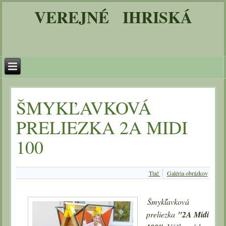
VEREJNÉ IHRISKÁ
ŠMYKĽAVKOVÁ
PRELIEZKA 2A MIDI
100
Tlač
Galéria obrázkov
Šmykľavková
preliezka
"2A Midi