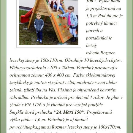
100"
. Výška pádu
je projek
tovaná na
1,0
m.Pod ňu nie je
potrebný tlmiaci
povrch a
postačujúci je
bežný
trávnik.Rozmer
lezeckej steny je 100x110cm. Obsahuje 10 lezeckých chytov.
Pôdorys zariadenia : 100 x 200cm. Potrebný priestor aj s
ochrannou zónou: 400 x 400 cm.
Farbu sklolaminátovej
šmykľavky je možné si vybrať : žltá, modrá,červená alebo
zelená, záleží iba na Vás. Plošina je ohraničená kovovým
zábradlím. Preliezka je určená pre deti od 4 rokov. Je plne v
zhode s EN 1176 a je vhodná pre verejné použitie.
Šmykľavková preliezka
"2A Maxi 150"
. Projektovaná
výška pádu - 1,6 m. Potrebný je aj tlmiaci
povrch(štiepka,guma).
Rozmer lezeckej steny je 100x170cm.